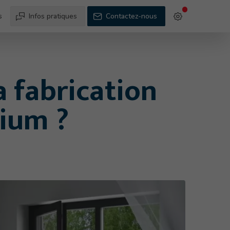
s
Infos pratiques
Contactez-nous
a fabrication
nium ?