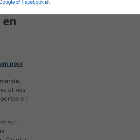
ur la
Google
Facebook
.
s en
ium pour
mmande,
re et nos
 portes en
um sur
os
s. De plus,