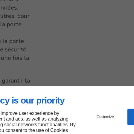
onnées.
utres, pour
la porte.
 la porte
 sécurité.
une fois la
 garantir la
ité,
urg.
cy is our priority
 improve user experience by
Customize
nt and ads, as well as analyzing
ng social networks functionalities. By
you consent to the use of Cookies