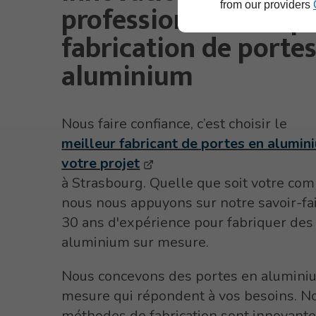
professionnalisme po
from our providers
fabrication de porte
aluminium
Nous faire confiance, c’est choisir le
meilleur fabricant de portes en alumin
votre projet
à Strasbourg. Quelle que soit votre co
nous nous appuyons sur notre savoir-fai
30 ans d'expérience pour fabriquer des
aluminium sur mesure.
Nous concevons des portes en alumini
mesure qui répondent à vos besoins. N
méthodes de fabrication sont innovante