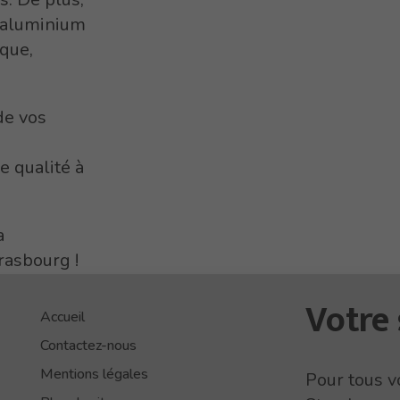
s aluminium
ique,
de vos
e qualité à
a
rasbourg !
Votre 
Accueil
Contactez-nous
Mentions légales
Pour tous v