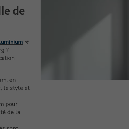
lle de
aluminium
rg ?
cation
um, en
 le style et
um pour
té de la
és sont