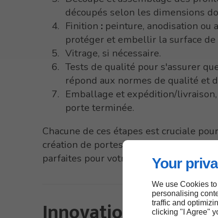
découpés selon les dimensions d
Finition
:
peinture, anodisation ou a
protéger et embellir la surface de 
Vitrage, si nécessaire.
Tests de qualité pour s'assurer que
répond aux normes de qualité et de
Emballage et expédition/livraison, 
porte terminée.
Chacune de ces étapes est cruciale pour
création de portes en aluminium de qual
parfaites pour votre bâtiment à Strasbo
Your priva
We use Cookies to
personalising conte
Innovation et
traffic and optimizi
clicking "I Agree" 